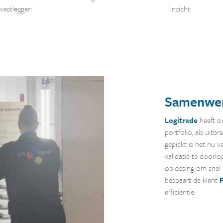
vastleggen
inzicht
Samenwer
Logitrade
heeft o
portfolio, als uitb
gepickt is het nu v
validatie te doorlo
oplossing om snel 
bespaart de klant
efficiëntie.