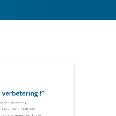
 verbetering !
oede verbetering,
. PackCheck heeft een
tegratie gerealiseerd in een