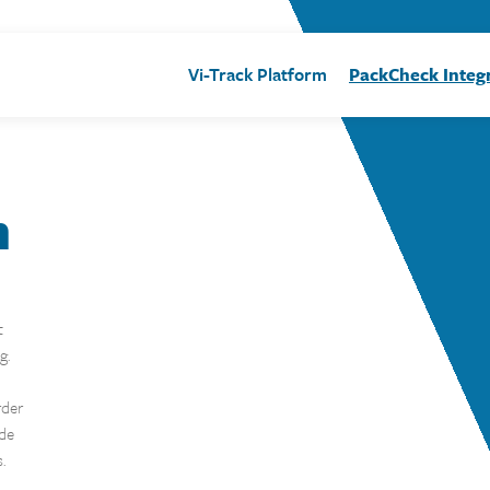
Vi-Track Platform
PackCheck Integr
n
t
g.
rder
 de
.