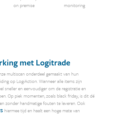
on premise
monitoring
king met Logitrade
nze multiscan onderdeel gemaakt van hun
reiding op LogiAction. Wanneer alle items zijn
eel sneller en eenvoudiger om de registratie en
pen. Op piek momenten, zoals black friday, is dit dé
en zonder handmatige fouten te leveren. Ook
FS
hiermee tijd en haalt een hoge mate van