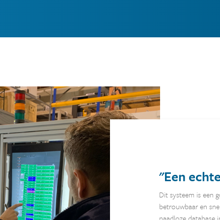
Een echte
Dit systeem is een g
betrouwbaar en snel
naadloze database in