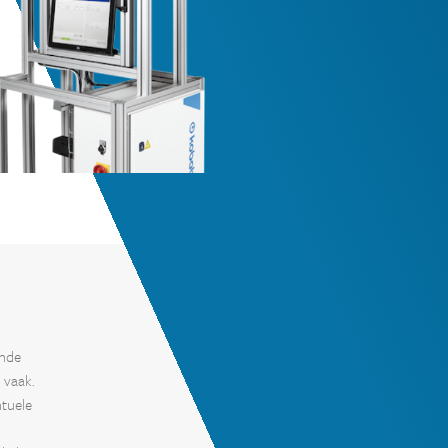
ende
 vaak.
tuele