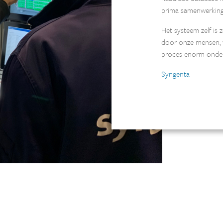
prima samenwerking
Het systeem zelf is 
door onze mensen, w
proces enorm onde
Syngenta