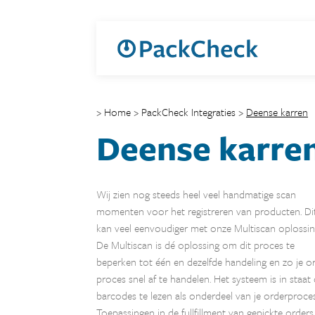
> Home
>
PackCheck Integraties
>
Deense karren
Deense karre
Wij zien nog steeds heel veel handmatige scan
momenten voor het registreren van producten. Di
kan veel eenvoudiger met onze Multiscan oplossin
De Multiscan is dé oplossing om dit proces te
beperken tot één en dezelfde handeling en zo je o
proces snel af te handelen. Het systeem is in staat
barcodes te lezen als onderdeel van je orderproces
Toepassingen in de fullfillment van gepickte orders,