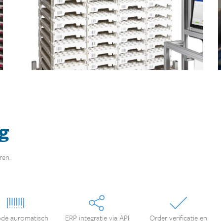
g
ren.
de auromatisch
ERP integratie via API
Order verificatie en