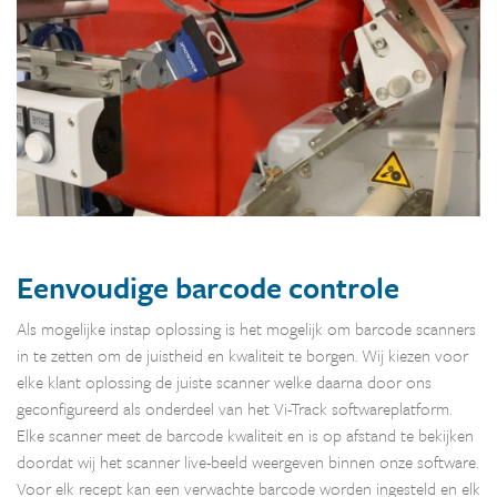
Eenvoudige barcode controle
Als mogelijke instap oplossing is het mogelijk om barcode scanners
in te zetten om de juistheid en kwaliteit te borgen. Wij kiezen voor
elke klant oplossing de juiste scanner welke daarna door ons
geconfigureerd als onderdeel van het Vi-Track softwareplatform.
Elke scanner meet de barcode kwaliteit en is op afstand te bekijken
doordat wij het scanner live-beeld weergeven binnen onze software.
Voor elk recept kan een verwachte barcode worden ingesteld en elk